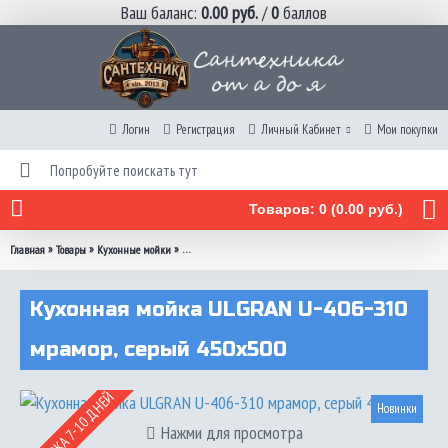
Ваш баланс:
0.00 руб.
/
0
баллов
Логин
Регистрация
Личный Кабинет
Мои покупки
Товаров: 0 (0.00 руб.)
»
»
»
Главная
Товары
Кухонные мойки
Кухонная мойка ULGRAN U-406-310 мрамор, серый 450х500
Кухонная мойка ULGRAN U-406-310
мрамор, серый 450х500
ДОСТАВКА 7-10 ДНЕЙ
Новинки
Нажми для просмотра