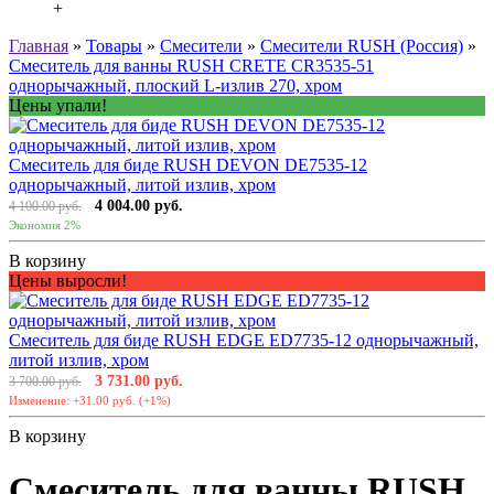
+
Главная
»
Товары
»
Смесители
»
Смесители RUSH (Россия)
»
Смеситель для ванны RUSH CRETE CR3535-51
однорычажный, плоский L-излив 270, хром
Цены упали!
Смеситель для биде RUSH DEVON DE7535-12
однорычажный, литой излив, хром
4 004.00 руб.
4 100.00 руб.
Экономия 2%
В корзину
Цены выросли!
Смеситель для биде RUSH EDGE ED7735-12 однорычажный,
литой излив, хром
3 731.00 руб.
3 700.00 руб.
Изменение: +31.00 руб. (+1%)
В корзину
Смеситель для ванны RUSH