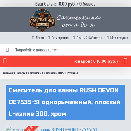
Ваш баланс:
0.00 руб.
/
0
баллов
Логин
Регистрация
Личный Кабинет
Мои покупки
Товаров: 0 (0.00 руб.)
»
»
»
»
Главная
Товары
Смесители
Смесители RUSH (Россия)
Смеситель для ванны RUSH DEVON DE75
Смеситель для ванны RUSH DEVON
DE7535-51 однорычажный, плоский
L-излив 300, хром