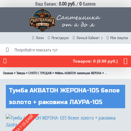
Ваш баланс:
0.00 руб.
/
0
баллов
Логин
Регистрация
Личный Кабинет
Мои покупки
Товаров: 0 (0.00 руб.)
»
»
»
»
Главная
Товары
СНЯТО С ПРОДАЖ
Мебель АКВАТОН коллекция ЖЕРОНА
Тумба АКВАТОН ЖЕРО
Тумба АКВАТОН ЖЕРОНА-105 белое
золото + раковина ЛАУРА-105
ДОСТАВКА 7-10 ДНЕЙ