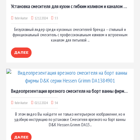
Установка смесителя для кухни с гибким изливом и каналом для питьевой воды фирмы Am.Pm. серии Like
fabrikator
12.12.2024
53
Безусловный лидер среди кухонных смесителей бренда – стильный и
функциональный смеситель с профессиональным изливом и встроенным
каналом для питьевой ...
ДАЛЕЕ
Видеопрезентация врезного смесителя на борт ванны фирмы D&K серии Hessen Grimm DA1384901
fabrikator
02.12.2024
54
В этом видео Вы найдете не только интерьерное изображение, но и
удобную инструкцию по установке Смесителя врезного на борт ванны
D&K Hessen.Grimm DA13...
ДАЛЕЕ