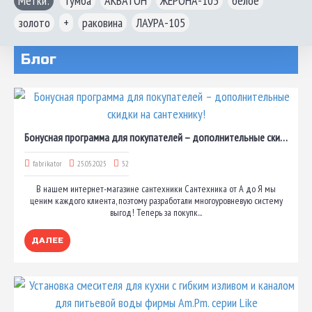
Метки:
Тумба
,
АКВАТОН
,
ЖЕРОНА-105
,
белое
,
золото
,
+
,
раковина
,
ЛАУРА-105
Блог
Бонусная программа для покупателей – дополнительные скидки на сантехнику!
fabrikator
25.05.2025
52
В нашем интернет-магазине сантехники Сантехника от А до Я мы
ценим каждого клиента, поэтому разработали многоуровневую систему
выгод! Теперь за покупк...
ДАЛЕЕ